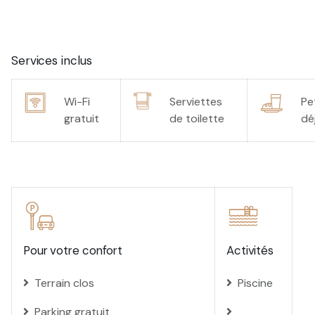
Services inclus
Wi-Fi
Serviettes
Pe
gratuit
de toilette
dé
Pour votre confort
Activités
Terrain clos
Piscine
Parking gratuit